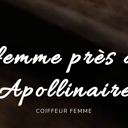
 femme près 
Apollinair
COIFFEUR FEMME