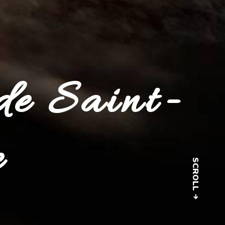
de Saint-
e
SCROLL