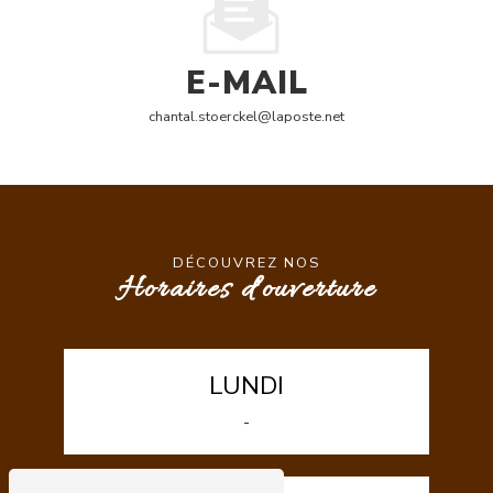
E-MAIL
chantal.stoerckel@laposte.net
Leaflet
+
−
DÉCOUVREZ NOS
Horaires d'ouverture
LUNDI
-