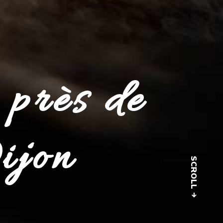
 près de
ijon
SCROLL