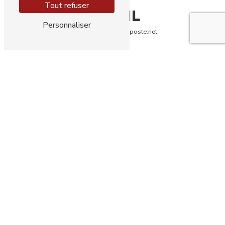
Tout refuser
E-MAIL
Personnaliser
chantal.stoerckel@laposte.net
NOS INTERVENTIONS SUR
CES VILLES