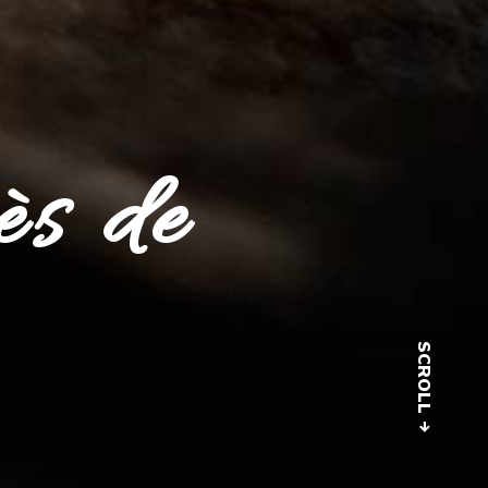
ès de
SCROLL