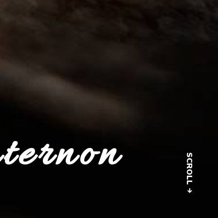
uternon
SCROLL