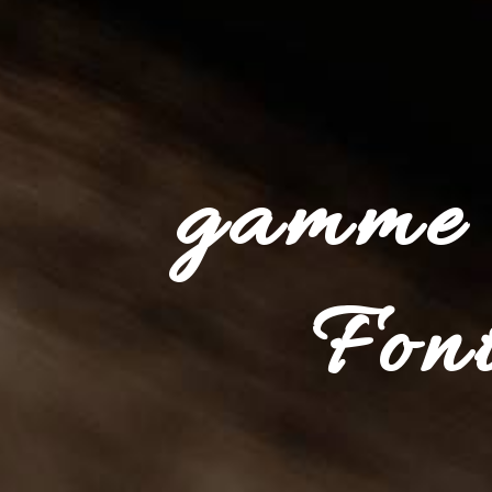
gamme 
Fon