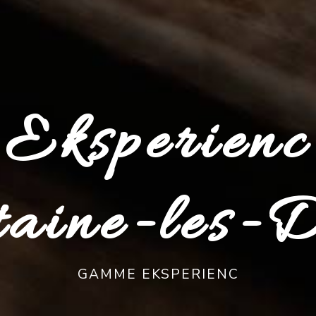
Eksperienc 
taine-les-D
GAMME EKSPERIENC