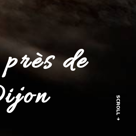
près de
ijon
SCROLL