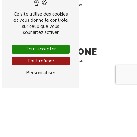
21000 Dijon
Ce site utilise des cookies
et vous donne le contrôle
sur ceux que vous
souhaitez activer
Tout accepter
TÉLÉPHONE
Tout refuser
03 80 74 27 54
Personnaliser
E-MAIL
chantal.stoerckel@laposte.net